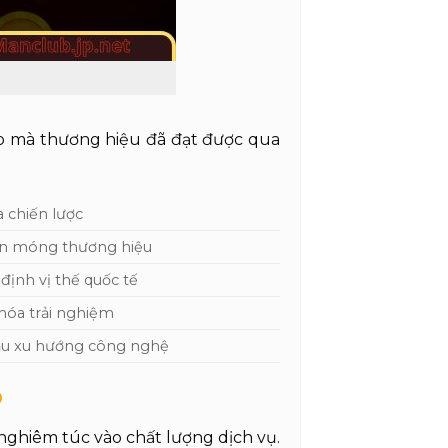
ào mà thương hiệu đã đạt được qua
a chiến lược
n móng thương hiệu
định vị thế quốc tế
 hóa trải nghiệm
u xu hướng công nghệ
b
ghiêm túc vào chất lượng dịch vụ.