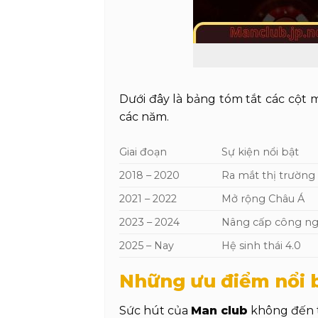
Dưới đây là bảng tóm tắt các cột
các năm.
Giai đoạn
Sự kiện nổi bật
2018 – 2020
Ra mắt thị trường
2021 – 2022
Mở rộng Châu Á
2023 – 2024
Nâng cấp công n
2025 – Nay
Hệ sinh thái 4.0
Những ưu điểm nổi 
Sức hút của
Man club
không đến t