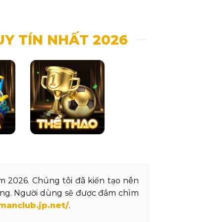
Y TÍN NHẤT 2026
m 2026. Chúng tôi đã kiến tạo nên
ường. Người dùng sẽ được đắm chìm
/manclub.jp.net/
.