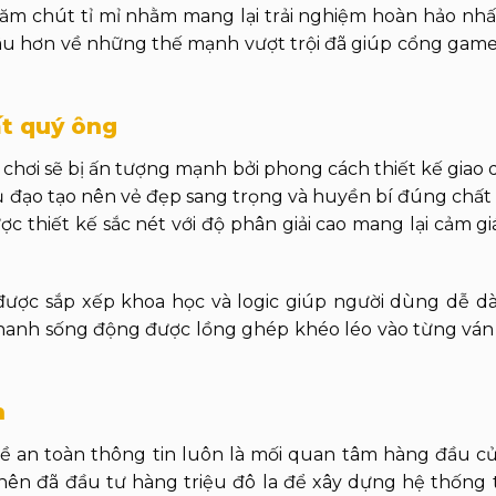
ăm chút tỉ mỉ nhằm mang lại trải nghiệm hoàn hảo nhấ
âu hơn về những thế mạnh vượt trội đã giúp cổng game 
ất quý ông
i chơi sẽ bị ấn tượng mạnh bởi phong cách thiết kế gia
 đạo tạo nên vẻ đẹp sang trọng và huyền bí đúng chất
ược thiết kế sắc nét với độ phân giải cao mang lại cảm g
ược sắp xếp khoa học và logic giúp người dùng dễ dà
thanh sống động được lồng ghép khéo léo vào từng ván
n
ề an toàn thông tin luôn là mối quan tâm hàng đầu của
nên đã đầu tư hàng triệu đô la để xây dựng hệ thống t